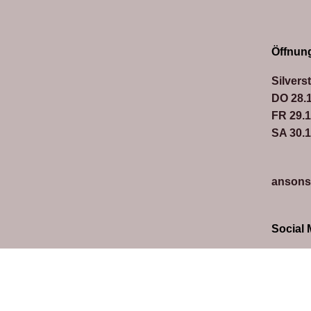
Öffnung
Silvers
DO 28.1
FR 29.1
SA 30.1
ansons
Social 
Copyright © 2026
Impressum
|
Datenschutz/-sicherheit